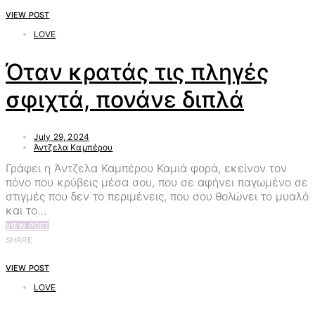
VIEW POST
LOVE
Όταν κρατάς τις πληγές
σφιχτά, πονάνε διπλά
July 29, 2024
Άντζελα Καμπέρου
Γράφει η Άντζελα Καμπέρου Καμιά φορά, εκείνον τον
πόνο που κρύβεις μέσα σου, που σε αφήνει παγωμένο σε
στιγμές που δεν το περιμένεις, που σου θολώνει το μυαλό
και το…
VIEW POST
SHARE
VIEW POST
LOVE