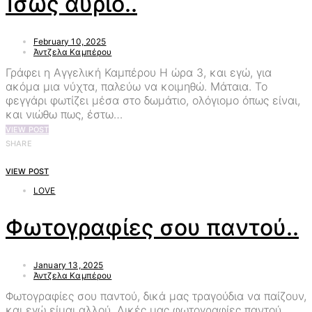
Ίσως αύριο..
February 10, 2025
Άντζελα Καμπέρου
Γράφει η Αγγελική Καμπέρου Η ώρα 3, και εγώ, για
ακόμα μια νύχτα, παλεύω να κοιμηθώ. Μάταια. Το
φεγγάρι φωτίζει μέσα στο δωμάτιο, ολόγιομο όπως είναι,
και νιώθω πως, έστω…
VIEW POST
SHARE
VIEW POST
LOVE
Φωτογραφίες σου παντού..
January 13, 2025
Άντζελα Καμπέρου
Φωτογραφίες σου παντού, δικά μας τραγούδια να παίζουν,
και εγώ είμαι αλλού. Δικές μας φωτογραφίες παντού,