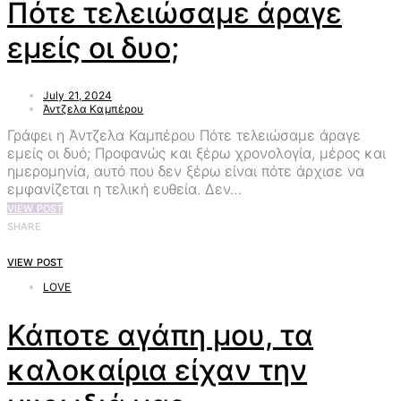
Πότε τελειώσαμε άραγε
εμείς οι δυο;
July 21, 2024
Άντζελα Καμπέρου
Γράφει η Άντζελα Καμπέρου Πότε τελειώσαμε άραγε
εμείς οι δυό; Προφανώς και ξέρω χρονολογία, μέρος και
ημερομηνία, αυτό που δεν ξέρω είναι πότε άρχισε να
εμφανίζεται η τελική ευθεία. Δεν…
VIEW POST
SHARE
VIEW POST
LOVE
Κάποτε αγάπη μου, τα
καλοκαίρια είχαν την