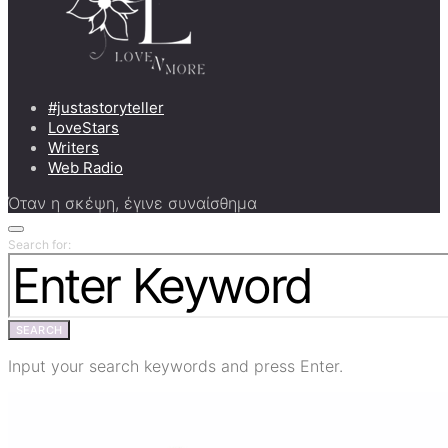
#justastoryteller
LoveStars
Writers
Web Radio
Όταν η σκέψη, έγινε συναίσθημα
Search for:
SEARCH
Input your search keywords and press Enter.