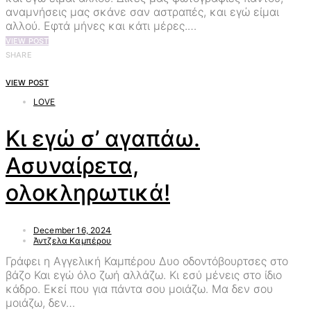
αναμνήσεις μας σκάνε σαν αστραπές, και εγώ είμαι
αλλού. Εφτά μήνες και κάτι μέρες.…
VIEW POST
SHARE
VIEW POST
LOVE
Κι εγώ σ’ αγαπάω.
Ασυναίρετα,
ολοκληρωτικά!
December 16, 2024
Άντζελα Καμπέρου
Γράφει η Αγγελική Καμπέρου Δυο οδοντόβουρτσες στο
βάζο Και εγώ όλο ζωή αλλάζω. Κι εσύ μένεις στο ίδιο
κάδρο. Εκεί που για πάντα σου μοιάζω. Μα δεν σου
μοιάζω, δεν…