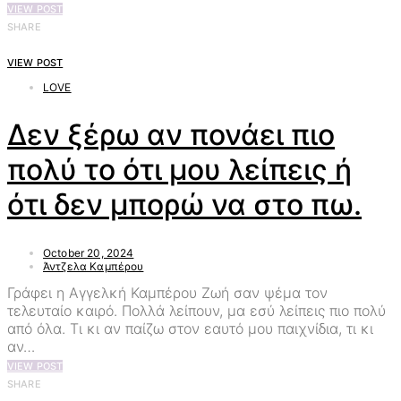
VIEW POST
SHARE
VIEW POST
LOVE
Δεν ξέρω αν πονάει πιο
πολύ το ότι μου λείπεις ή
ότι δεν μπορώ να στο πω.
October 20, 2024
Άντζελα Καμπέρου
Γράφει η Αγγελκή Καμπέρου Ζωή σαν ψέμα τον
τελευταίο καιρό. Πολλά λείπουν, μα εσύ λείπεις πιο πολύ
από όλα. Τι κι αν παίζω στον εαυτό μου παιχνίδια, τι κι
αν…
VIEW POST
SHARE