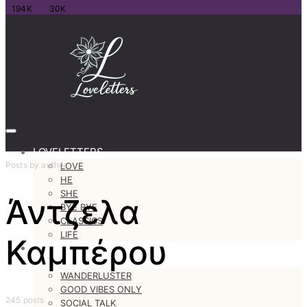
194K
30K
LOVELETTERS
Posts by author
LOVE
HE
SHE
Άντζελα
BYE BYE
CLASSICS
LIFE
Καμπέρου
#justastoryteller
MORE
WANDERLUSTER
GOOD VIBES ONLY
245 posts
SOCIAL TALK