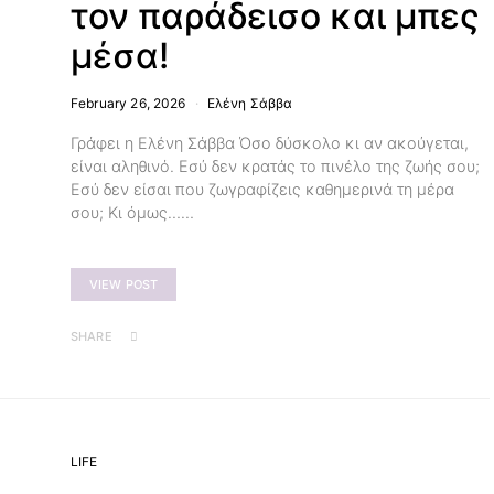
τον παράδεισο και μπες
μέσα!
February 26, 2026
Ελένη Σάββα
Γράφει η Ελένη Σάββα Όσο δύσκολο κι αν ακούγεται,
είναι αληθινό. Εσύ δεν κρατάς το πινέλο της ζωής σου;
Εσύ δεν είσαι που ζωγραφίζεις καθημερινά τη μέρα
σου; Κι όμως……
VIEW POST
SHARE
LIFE