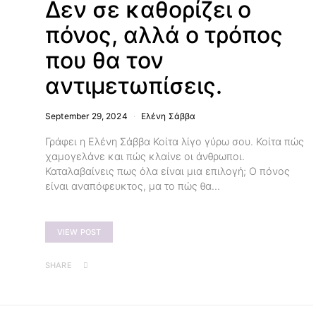
Δεν σε καθορίζει ο
πόνος, αλλά ο τρόπος
που θα τον
αντιμετωπίσεις.
September 29, 2024
Ελένη Σάββα
Γράφει η Ελένη Σάββα Κοίτα λίγο γύρω σου. Κοίτα πώς
χαμογελάνε και πώς κλαίνε οι άνθρωποι.
Καταλαβαίνεις πως όλα είναι μια επιλογή; Ο πόνος
είναι αναπόφευκτος, μα το πώς θα…
VIEW POST
SHARE