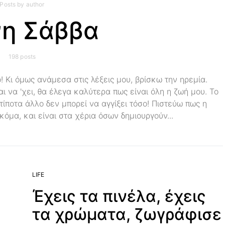
Posts by author
νη Σάββα
198 posts
! Κι όμως ανάμεσα στις λέξεις μου, βρίσκω την ηρεμία.
αι να 'χει, θα έλεγα καλύτερα πως είναι όλη η ζωή μου. Το
 τίποτα άλλο δεν μπορεί να αγγίξει τόσο! Πιστεύω πως η
κόμα, και είναι στα χέρια όσων δημιουργούν...
LIFE
Έχεις τα πινέλα, έχεις
τα χρώματα, ζωγράφισε