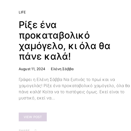
LIFE
Ρίξε ένα
προκαταβολικό
χαμόγελο, κι όλα θα
πάνε καλά!
August 11, 2024
Ελένη Σάββα
Γράφει η Ελένη Σάββα Να ξυπνάς το πρωί και να
χαμογελάς! Ρίξε ένα προκαταβολικό χαμόγελο, όλα θα
πάνε καλά! Κοίτα να το πιστέψεις όμως. Εκεί είναι το
μυστικό, εκεί να…
VIEW POST
SHARE