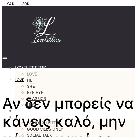
194K
30K
LOVELETTERS
LOVE
LOVE
HE
SHE
BYE BYE
Αν δεν μπορείς να
CLASSICS
LIFE
#justastoryteller
κάνεις καλό, μην
MORE
WANDERLUSTER
GOOD VIBES ONLY
SOCIAL TALK