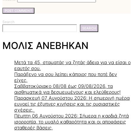
Search
SEARCH
ΜΟΛΙΣ ΑΝΕΒΗΚΑΝ
Μετά τα 45, σταματάς να ζητάς άδεια για να είσαι ο
εαυτός σου.
Παράξενο να σου λείπει κάποιος που ποτέ δεν
είχες.
Σαββατοκύριακο 08/08 έως 09/08/2026, τα
αισθηματικά για δεσμευμένους και ελεύθερους!
Παρασκευή 07 Αυγούστου 2026: Η σημερινή ημέρα
ευνοεί τις έξυπνες κινήσεις και τις ουσιαστικές
σχέσεις.
Πέμπτη 06 Αυγούστου 2026: Σήμερα η καρδιά ζητά
ισορροπία, το μυαλό καθαρότητα και οι αποφάσεις
σταθερές βάσεις.