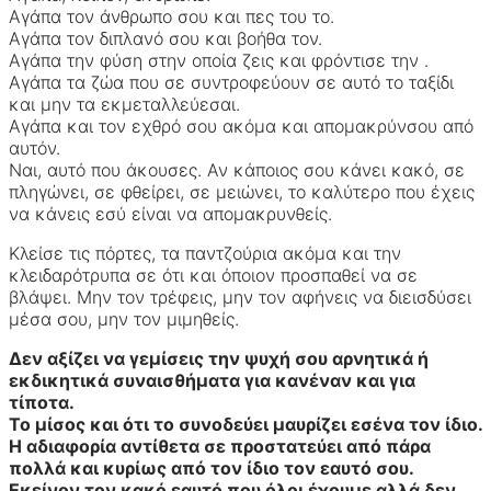
Αγάπα τον άνθρωπο σου και πες του το.
Αγάπα τον διπλανό σου και βοήθα τον.
Αγάπα την φύση στην οποία ζεις και φρόντισε την .
Αγάπα τα ζώα που σε συντροφεύουν σε αυτό το ταξίδι
και μην τα εκμεταλλεύεσαι.
Αγάπα και τον εχθρό σου ακόμα και απομακρύνσου από
αυτόν.
Ναι, αυτό που άκουσες. Αν κάποιος σου κάνει κακό, σε
πληγώνει, σε φθείρει, σε μειώνει, το καλύτερο που έχεις
να κάνεις εσύ είναι να απομακρυνθείς.
Κλείσε τις πόρτες, τα παντζούρια ακόμα και την
κλειδαρότρυπα σε ότι και όποιον προσπαθεί να σε
βλάψει. Μην τον τρέφεις, μην τον αφήνεις να διεισδύσει
μέσα σου, μην τον μιμηθείς.
Δεν αξίζει να γεμίσεις την ψυχή σου αρνητικά ή
εκδικητικά συναισθήματα για κανέναν και για
τίποτα.
Το μίσος και ότι το συνοδεύει μαυρίζει εσένα τον ίδιο.
Η αδιαφορία αντίθετα σε προστατεύει από πάρα
πολλά και κυρίως από τον ίδιο τον εαυτό σου.
Εκείνον τον κακό εαυτό που όλοι έχουμε αλλά δεν