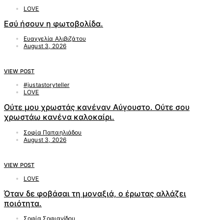
LOVE
Εσύ ήσουν η φωτοβολίδα.
Ευαγγελία Αλιβιζάτου
August 3, 2026
VIEW POST
#justastoryteller
LOVE
Ούτε μου χρωστάς κανέναν Αύγουστο. Ούτε σου
χρωστάω κανένα καλοκαίρι.
Σοφία Παπαηλιάδου
August 3, 2026
VIEW POST
LOVE
Όταν δε φοβάσαι τη μοναξιά, ο έρωτας αλλάζει
ποιότητα.
Σοφία Σοφιανίδου