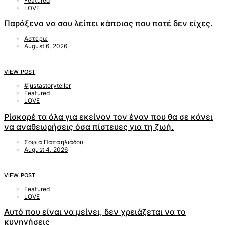
Featured
LOVE
Παράξενο να σου λείπει κάποιος που ποτέ δεν είχες.
Αστέρω
August 6, 2026
VIEW POST
#justastoryteller
Featured
LOVE
Ρίσκαρέ τα όλα για εκείνον τον έναν που θα σε κάνει
να αναθεωρήσεις όσα πίστευες για τη ζωή.
Σοφία Παπαηλιάδου
August 4, 2026
VIEW POST
Featured
LOVE
Αυτό που είναι να μείνει, δεν χρειάζεται να το
κυνηγήσεις