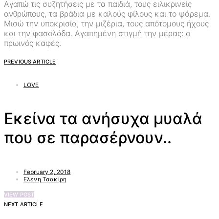
Αγαπώ τις συζητήσεις με τα παιδιά, τους ειλικρινείς
ανθρώπους, τα βράδια με καλούς φίλους και το ψάρεμα.
Μισώ την υποκρισία, την μιζέρια, τους απότομους ήχους
και την φασολάδα. Αγαπημένη στιγμή την μέρας: ο
πρωινός καφές.
PREVIOUS ARTICLE
LOVE
Εκείνα τα ανήσυχα μυαλά
που σε παρασέρνουν..
February 2, 2018
Ελένη Τσακίρη
VIEW POST
NEXT ARTICLE